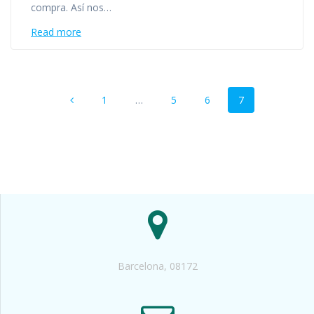
compra. Así nos…
Read more
Posts
Page
Page
Page
Page
1
…
5
6
7
navigation
Barcelona, 08172