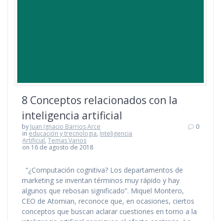
8 Conceptos relacionados con la
inteligencia artificial
by
Juan Ignacio Barrios Arce
0
in
educación y trecnologia
,
Inteligencia
Artificial
,
Temas Varios
on 16 de agosto de 2018
“¿Computación cognitiva? Los departamentos de
marketing se inventan términos muy rápido y hay
algunos que rebosan significado”. Miquel Montero,
CEO de Atomian, reconoce que, en ocasiones, ciertos
conceptos que buscan aclarar cuestiones en torno a la