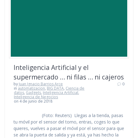
Inteligencia Artificial y el
supermercado … ni filas … ni cajeros
by
Juan Ignacio Barrios Arce
0
in
automatizacion
,
BIG DATA
,
Ciencia de
datos
,
Gadgets
,
Inteligencia Artificial
,
Inteligencia de Negocios
on 4 de junio de 2018
(Foto: Reuters) Llegas a la tienda, pasas
tu móvil por el sensor del torno, entras, coges lo que
quieres, vuelves a pasar el móvil por el sensor para que
se abra la puerta de salida y ya está, ya has hecho la