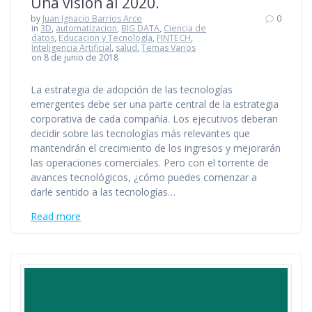
Una visión al 2020.
by
Juan Ignacio Barrios Arce
0
in
3D
,
automatizacion
,
BIG DATA
,
Ciencia de
datos
,
Educacion y Tecnología
,
FINTECH
,
Inteligencia Artificial
,
salud
,
Temas Varios
on 8 de junio de 2018
La estrategia de adopción de las tecnologías
emergentes debe ser una parte central de la estrategia
corporativa de cada compañía. Los ejecutivos deberan
decidir sobre las tecnologías más relevantes que
mantendrán el crecimiento de los ingresos y mejorarán
las operaciones comerciales. Pero con el torrente de
avances tecnológicos, ¿cómo puedes comenzar a
darle sentido a las tecnologías…
Read more