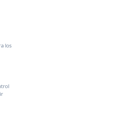
a los
trol
ir
o