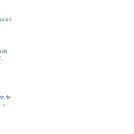
es en
,
n de
”,
as de
n el