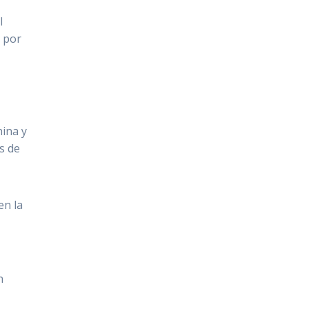
l
o por
hina y
s de
en la
n