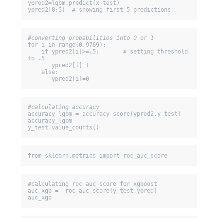
ypred2=lgbm.predict(x_test)

ypred2[0:5]  # showing first 5 predictions
for i in range(0,9769):

    if ypred2[i]>=.5:       # setting threshold 
to .5

       ypred2[i]=1

    else:  

       ypred2[i]=0
accuracy_lgbm = accuracy_score(ypred2,y_test)

accuracy_lgbm

y_test.value_counts()
from sklearn.metrics import roc_auc_score
#calculating roc_auc_score for xgboost

auc_xgb =  roc_auc_score(y_test,ypred)

auc_xgb