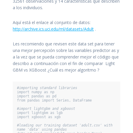
32561 observaciones y 14 características que describen
a los individuos.
Aquí está el enlace al conjunto de datos:
http://archive.ics.uci.edu/ml/datasets/Adult
.
Les recomiendo que revisen este data set para tener
una mejor percepción sobre las variables predictor as y
a la vez que se pueda comprender mejor el código que
describo a continuación con el fin de comparar Light
GBM vs XGBoost ¿Cuál es mejor algoritmo ?
#importing standard libraries
import numpy as np 

import pandas as pd 

from pandas import Series, DataFrame 

#import lightgbm and xgboost
import lightgbm as lgb 

import xgboost as xgb 

#loading our training dataset 'adult.csv' with 
name 'data' using pandas