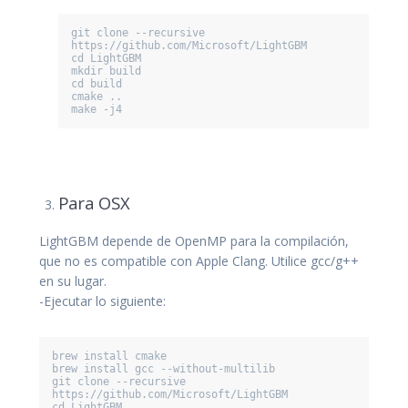
git clone --recursive 
https://github.com/Microsoft/LightGBM

cd LightGBM

mkdir build

cd build

cmake ..

make -j4
Para OSX
LightGBM depende de OpenMP para la compilación,
que no es compatible con Apple Clang. Utilice gcc/g++
en su lugar.
-Ejecutar lo siguiente:
brew install cmake

brew install gcc --without-multilib

git clone --recursive 
https://github.com/Microsoft/LightGBM

cd LightGBM
