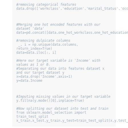
#removing categorical features
data.drop(['workclass','education','marital_Status','occ
#Merging one hot encoded features with our 
dataset 'data'
data=pd.concat([data,one_hot_workclass,one_hot_education
#removing dulpicate columns
 _, i = np.unique(data.columns, 
return_index=True) 

data=data.iloc[:, i] 

#Here our target variable is 'Income' with 
values as 1 or 0. 
#Separating our data into features dataset x 
and our target dataset y 

x=data.drop('Income',axis=1) 

y=data.Income 

#Imputing missing values in our target variable
y.fillna(y.mode()[0],inplace=True) 

#Now splitting our dataset into test and train
from sklearn.model_selection import 
train_test_split 

x_train,x_test,y_train,y_test=train_test_split(x,y,test