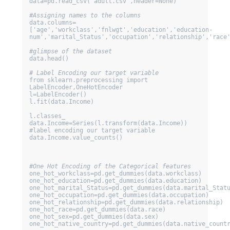
data=pd.read_csv('adult.csv',header=None) 

#Assigning names to the columns
data.columns=
['age','workclass','fnlwgt','education','education-
num','marital_Status','occupation','relationship','race'
#glimpse of the dataset
data.head() 

# Label Encoding our target variable
from sklearn.preprocessing import 
LabelEncoder,OneHotEncoder

l=LabelEncoder() 

l.fit(data.Income) 

l.classes_ 

data.Income=Series(l.transform(data.Income))  
#label encoding our target variable 

data.Income.value_counts() 

#One Hot Encoding of the Categorical features
one_hot_workclass=pd.get_dummies(data.workclass) 

one_hot_education=pd.get_dummies(data.education) 

one_hot_marital_Status=pd.get_dummies(data.marital_Status
one_hot_occupation=pd.get_dummies(data.occupation)

one_hot_relationship=pd.get_dummies(data.relationship) 

one_hot_race=pd.get_dummies(data.race) 

one_hot_sex=pd.get_dummies(data.sex) 

one_hot_native_country=pd.get_dummies(data.native_country