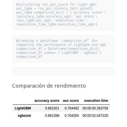
#calculating roc_auc_score for light gbm.
auc_lgbm = roc_auc_score(y_test,ypred2)

auc_lgbm comparison_dict = {'accuracy score':
(accuracy_lgbm,accuracy_xgb),'auc score':
(auc_lgbm,auc_xgb),'execution time':
(execution_time_lgbm,execution_time_xgb)}
#Creating a dataframe ‘comparison_df’ for 
comparing the performance of Lightgbm and xgb.
comparison_df = DataFrame(comparison_dict) 

comparison_df.index= ['LightGBM','xgboost'] 

comparison_df
Comparación de rendimiento