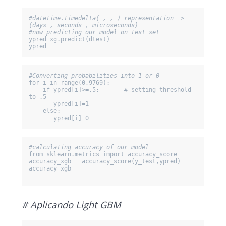
#datetime.timedelta( , , ) representation => 
(days , seconds , microseconds)
#now predicting our model on test set
ypred=xg.predict(dtest) 

ypred
#Converting probabilities into 1 or 0 
for i in range(0,9769): 

    if ypred[i]>=.5:       # setting threshold 
to .5 

       ypred[i]=1 

    else: 

       ypred[i]=0 
#calculating accuracy of our model
from sklearn.metrics import accuracy_score 

accuracy_xgb = accuracy_score(y_test,ypred) 

accuracy_xgb

# Aplicando Light GBM