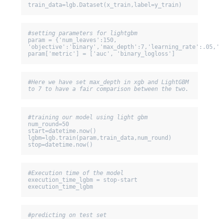
train_data=lgb.Dataset(x_train,label=y_train)
param = {'num_leaves':150, 
'objective':'binary','max_depth':7,'learning_rate':.05,'
param['metric'] = ['auc', 'binary_logloss']
#Here we have set max_depth in xgb and LightGBM 
to 7 to have a fair comparison between the two.
num_round=50

start=datetime.now()

lgbm=lgb.train(param,train_data,num_round)

stop=datetime.now()
execution_time_lgbm = stop-start

execution_time_lgbm