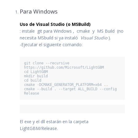
Para Windows
Uso de Visual Studio (o MSBuild)
: instale git para Windows , cmake y MS Build (no
necesita MSbuild si ya instaló
Visual Studio
).
-Ejecutar el siguiente comando:
git clone --recursive 
https://github.com/Microsoft/LightGBM

cd LightGBM

mkdir build

cd build

cmake -DCMAKE_GENERATOR_PLATFORM=x64 ..

cmake --build . --target ALL_BUILD --config 
Release
El exe y el dll estarán en la carpeta
LightGBM/Release.