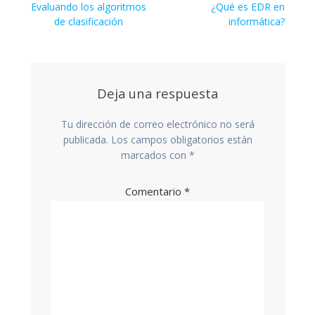
de
Previous
Next
Evaluando los algoritmos
¿Qué es EDR en
post:
post:
de clasificación
informática?
entradas
Deja una respuesta
Tu dirección de correo electrónico no será
publicada.
Los campos obligatorios están
marcados con
*
Comentario
*