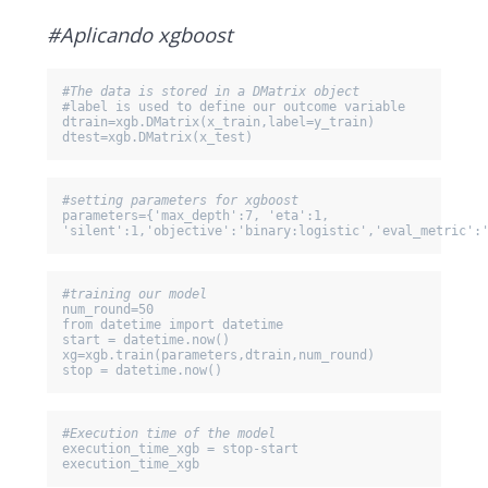
#Aplicando xgboost
#The data is stored in a DMatrix object
#label is used to define our outcome variable

dtrain=xgb.DMatrix(x_train,label=y_train)

dtest=xgb.DMatrix(x_test)
parameters={'max_depth':7, 'eta':1, 
'silent':1,'objective':'binary:logistic','eval_metric':
#training our model
num_round=50

from datetime import datetime 

start = datetime.now() 

xg=xgb.train(parameters,dtrain,num_round) 

stop = datetime.now()
#Execution time of the model
execution_time_xgb = stop-start 

execution_time_xgb