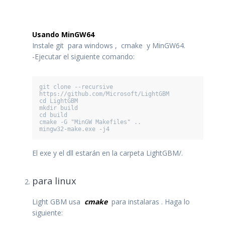
Usando MinGW64
Instale git para windows , cmake y MinGW64.
-Ejecutar el siguiente comando:
git clone --recursive 
https://github.com/Microsoft/LightGBM

cd LightGBM

mkdir build

cd build

cmake -G "MinGW Makefiles" ..

mingw32-make.exe -j4
El exe y el dll estarán en la carpeta LightGBM/.
para linux
Light GBM usa
cmake
para instalaras . Haga lo
siguiente: