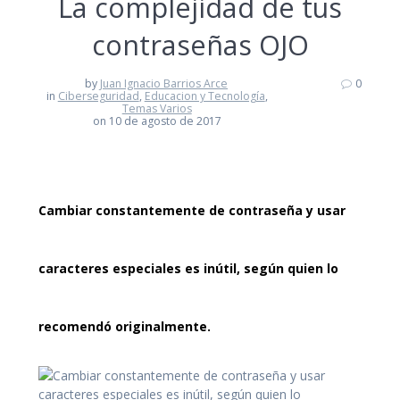
La complejidad de tus
contraseñas OJO
by
Juan Ignacio Barrios Arce
0
in
Ciberseguridad
,
Educacion y Tecnología
,
Temas Varios
on 10 de agosto de 2017
Cambiar constantemente de contraseña y usar
caracteres especiales es inútil, según quien lo
recomendó originalmente.