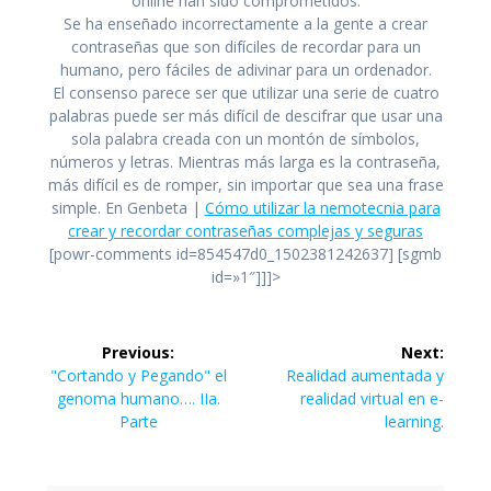
online han sido comprometidos.
Se ha enseñado incorrectamente a la gente a crear
contraseñas que son difíciles de recordar para un
humano, pero fáciles de adivinar para un ordenador.
El consenso parece ser que utilizar una serie de cuatro
palabras puede ser más difícil de descifrar que usar una
sola palabra creada con un montón de símbolos,
números y letras. Mientras más larga es la contraseña,
más difícil es de romper, sin importar que sea una frase
simple. En Genbeta |
Cómo utilizar la nemotecnia para
crear y recordar contraseñas complejas y seguras
[powr-comments id=854547d0_1502381242637] [sgmb
id=»1″]]]>
Navegación
Previous:
Next:
de
Previous
Next
"Cortando y Pegando" el
Realidad aumentada y
post:
post:
genoma humano…. IIa.
realidad virtual en e-
entradas
Parte
learning.