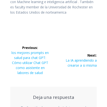
con Machine learning e inteligencia artificial . También
es faculty member de la Universidad de Rochester en
los Estados Unidos de norteamerica
Navegación
Previous:
de
Previous
los mejores prompts en
Next:
post:
salud para chat GPT:
Next
La IA aprendiendo a
entradas
Cómo utilizar Chat GPT
post:
crearse a si misma
como asistente en
labores de salud
Deja una respuesta