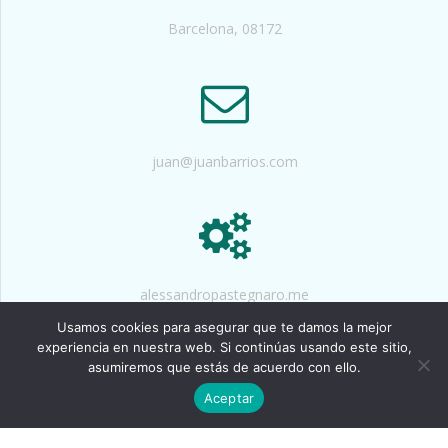
Barcelona, 08172
juan@juanbarrios.com
alessandropastegnaro.me
Usamos cookies para asegurar que te damos la mejor
experiencia en nuestra web. Si continúas usando este sitio,
asumiremos que estás de acuerdo con ello.
© 2026 Juan Barrios
Aceptar
HTML Snippets
Powered By :
XYZScripts.com