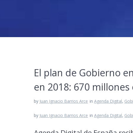
El plan de Gobierno en
en 2018: 670 millone
by
Juan Ignacio Barrios Arce
in
Agenda Digital
,
Gobi
by
Juan Ignacio Barrios Arce
in
Agenda Digital
,
Gobi
Agenda Digital de España reci