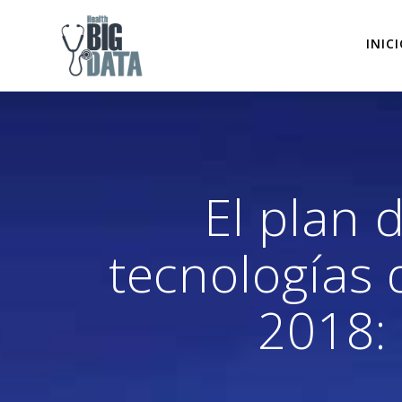
Skip
to
INIC
content
El plan 
tecnologías 
2018: