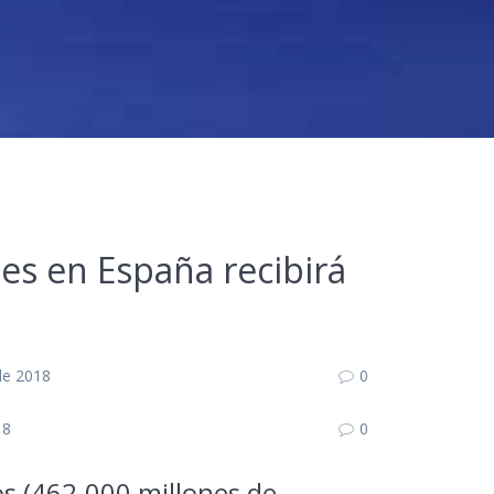
les en España recibirá
 de 2018
0
18
0
os (462.000 millones de