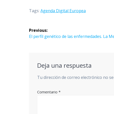
Tags:
Agenda Digital Europea
Navegación
Previous:
Previous
El perfil genético de las enfermedades. La M
de
post:
entradas
Deja una respuesta
Tu dirección de correo electrónico no se
Comentario
*