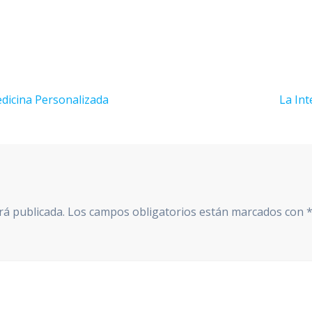
Next
edicina Personalizada
La Int
post:
rá publicada.
Los campos obligatorios están marcados con