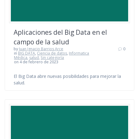
Aplicaciones del Big Data en el
campo de la salud
by
Juan Ignacio Barrios Arce
0
in
BIG DATA
,
Ciencia de datos
,
Informatica
Médica
,
salud
,
Sin categoría
on 4 de febrero de 2023
El Big Data abre nuevas posibilidades para mejorar la
salud.