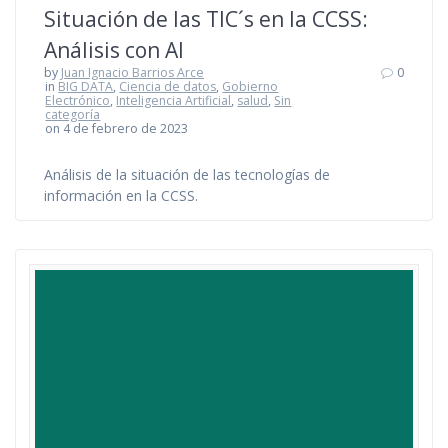
Situación de las TIC´s en la CCSS:
Análisis con AI
by
Juan Ignacio Barrios Arce
0
in
BIG DATA
,
Ciencia de datos
,
Gobierno
Electrónico
,
Inteligencia Artificial
,
salud
,
Sin
categoría
on 4 de febrero de 2023
Análisis de la situación de las tecnologías de
información en la CCSS.