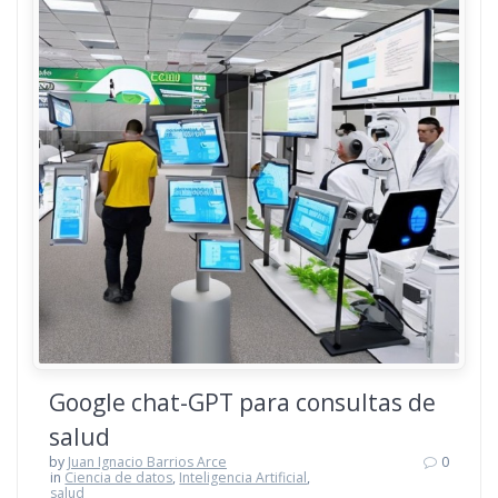
Google chat-GPT para consultas de
salud
by
Juan Ignacio Barrios Arce
0
in
Ciencia de datos
,
Inteligencia Artificial
,
salud