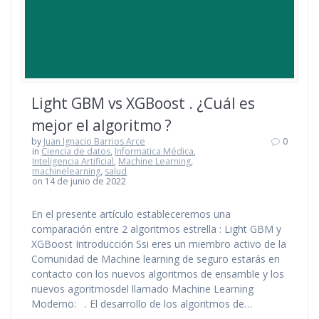
Light GBM vs XGBoost . ¿Cuál es
mejor el algoritmo ?
by
Juan Ignacio Barrios Arce
0
in
Ciencia de datos
,
Informatica Médica
,
Inteligencia Artificial
,
Machine Learning
,
machinelearning
,
salud
on 14 de junio de 2022
En el presente artículo estableceremos una
comparación entre 2 algoritmos estrella : Light GBM y
XGBoost Introducción Ssi eres un miembro activo de la
Comunidad de Machine learning de seguro estarás en
contacto con los nuevos algoritmos de ensamble y los
nuevos agoritmosdel llamado Machine Learning
Moderno: . El desarrollo de los algoritmos de…