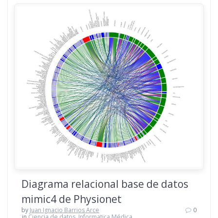
Diagrama relacional base de datos
mimic4 de Physionet
by
Juan Ignacio Barrios Arce
0
in
Ciencia de datos
,
Informatica Médica
,