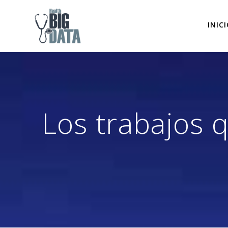
Skip
to
INIC
content
Los trabajos 