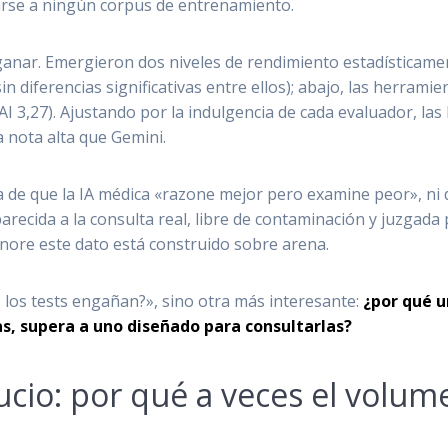
rarse a ningún corpus de entrenamiento.
ganar. Emergieron dos niveles de rendimiento estadísticament
in diferencias significativas entre ellos); abajo, las herrami
 3,27). Ajustando por la indulgencia de cada evaluador, las
 nota alta que Gemini.
ata de que la IA médica «razone mejor pero examine peor», 
parecida a la consulta real, libre de contaminación y juzgad
gnore este dato está construido sobre arena.
 los tests engañan?», sino otra más interesante:
¿por qué u
s, supera a uno diseñado para consultarlas?
ucio: por qué a veces el volume