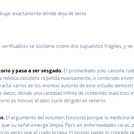
 dibujar exactamente dónde deja de serlo.
verificados» se sostiene sobre dos supuestos frágiles, y se
torio y pasa a ser sesgado.
El promediado solo cancela ruido
 médica obsoleta repetida masivamente, o contenido enve
bstracta: varios de los mismos autores de este estudio demo
 datos, donde una cantidad ínfima de contenido malicioso i
orio es inocuo; el dato sucio dirigido es veneno.
n.
El argumento del volumen funciona porque la medicina d
 que su señal emerge limpia. Pero en enfermedades raras, p
cas veces que el ruido la tapa. El propio paper lo concede de