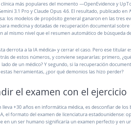
cial clínica más populares del momento —OpenEvidence y Up
emini 3.1 Pro y Claude Opus 4.6. El resultado, publicado en
osa: los modelos de propósito general ganaron en las tres e
 para medicina y dotadas de recuperación documental sobre 
ieron al mismo nivel que el resumen automático de búsqueda d
sta derrota a la IA médica» y cerrar el caso. Pero ese titular
rás de estos números, y conviene separarlas: primero, ¿qué
 lado de un médico? Y segundo, si la recuperación document
 estas herramientas, ¿por qué demonios las hizo perder?
ir el examen con el ejercicio
en lleva +30 años en informática médica, es desconfiar de los
, el formato del examen de licenciatura estadounidense: op
que en un ser humano significaría un examen perfecto y en un