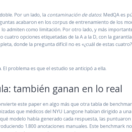
oble. Por un lado, la
contaminación de datos
: MedQA es púb
untas acabaron en los corpus de entrenamiento de los mode
 lo admiten como limitación. Por otro lado, y más importante,
o cuatro opciones etiquetadas de la A a la D, con la garantía
eta, donde la pregunta difícil no es «¿cuál de estas cuatro?»
. El problema es que el estudio se anticipó a ella.
la: también ganan en lo real
 convierte este paper en algo más que otra tabla de benchma
izadas que médicos del NYU Langone habían dirigido a una i
aber qué modelo había generado cada respuesta, las puntuaro
 produciendo 1.800 anotaciones manuales. Este benchmark no