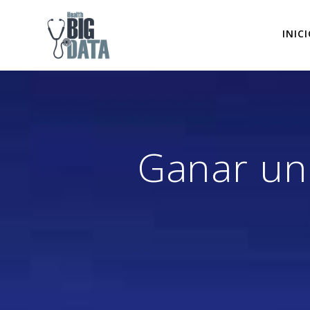
Skip
to
INIC
content
Ganar un