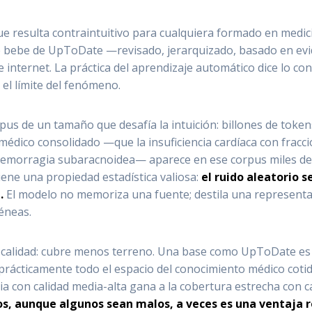
que resulta contraintuitivo para cualquiera formado en medic
 que bebe de UpToDate —revisado, jerarquizado, basado en e
 internet. La práctica del aprendizaje automático dice lo c
el límite del fenómeno.
s de un tamaño que desafía la intuición: billones de tokens
médico consolidado —que la insuficiencia cardíaca con fracci
 hemorragia subaracnoidea— aparece en ese corpus miles de 
iene una propiedad estadística valiosa:
el ruido aleatorio 
.
El modelo no memoriza una fuente; destila una representa
éneas.
u calidad: cubre menos terreno. Una base como UpToDate es 
 prácticamente todo el espacio del conocimiento médico coti
a con calidad media-alta gana a la cobertura estrecha con ca
s, aunque algunos sean malos, a veces es una ventaja r