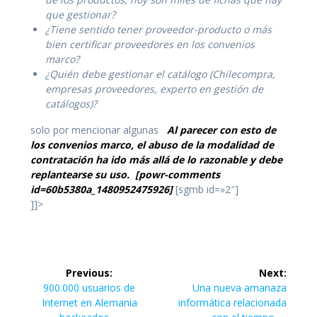
que gestionar?
¿Tiene sentido tener proveedor-producto o más
bien certificar proveedores en los convenios
marco?
¿Quién debe gestionar el catálogo (Chilecompra,
empresas proveedores, experto en gestión de
catálogos)?
solo por mencionar algunas
Al parecer con esto de
los convenios marco, el abuso de la modalidad de
contratación ha ido más allá de lo razonable y debe
replantearse su uso.
[powr-comments
id=60b5380a_1480952475926]
[sgmb id=»2″]
]]>
Navegación
Previous:
Next:
de
Previous
Next
900.000 usuarios de
Una nueva amanaza
post:
post:
Internet en Alemania
informática relacionada