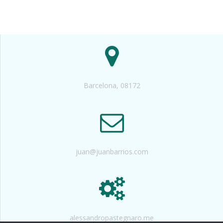
Barcelona, 08172
juan@juanbarrios.com
alessandropastegnaro.me