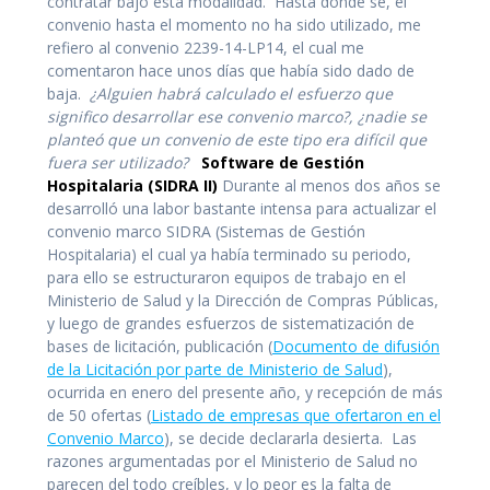
contratar bajo esta modalidad. Hasta donde se, el
convenio hasta el momento no ha sido utilizado, me
refiero al convenio 2239-14-LP14, el cual me
comentaron hace unos días que había sido dado de
baja.
¿Alguien habrá calculado el esfuerzo que
significo desarrollar ese convenio marco?, ¿nadie se
planteó que un convenio de este tipo era difícil que
fuera ser utilizado?
Software de Gestión
Hospitalaria (SIDRA II)
Durante al menos dos años se
desarrolló una labor bastante intensa para actualizar el
convenio marco SIDRA (Sistemas de Gestión
Hospitalaria) el cual ya había terminado su periodo,
para ello se estructuraron equipos de trabajo en el
Ministerio de Salud y la Dirección de Compras Públicas,
y luego de grandes esfuerzos de sistematización de
bases de licitación, publicación (
Documento de difusión
de la Licitación por parte de Ministerio de Salud
),
ocurrida en enero del presente año, y recepción de más
de 50 ofertas (
Listado de empresas que ofertaron en el
Convenio Marco
), se decide declararla desierta. Las
razones argumentadas por el Ministerio de Salud no
parecen del todo creíbles, y lo peor es la falta de