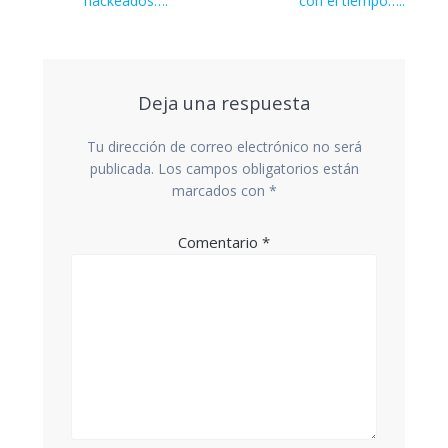
entradas
hackeados….
con el tiempo…..
Deja una respuesta
Tu dirección de correo electrónico no será
publicada.
Los campos obligatorios están
marcados con
*
Comentario
*