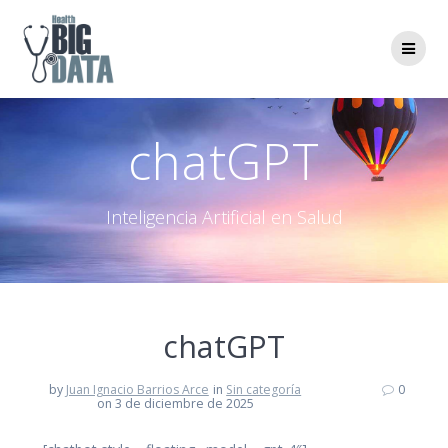
Skip
to
content
chatGPT
Inteligencia Artificial en Salud
chatGPT
by
Juan Ignacio Barrios Arce
in
Sin categoría
0
on 3 de diciembre de 2025