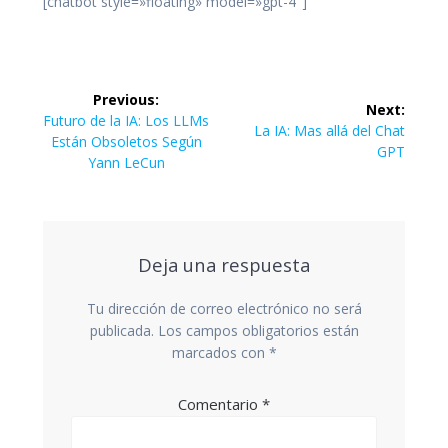
[chatbot style=»floating» model=»gpt-4″]
Navegación
Previous:
Next:
de
Previous
Futuro de la IA: Los LLMs
Next
La IA: Mas allá del Chat
post:
Están Obsoletos Según
post:
GPT
entradas
Yann LeCun
Deja una respuesta
Tu dirección de correo electrónico no será
publicada.
Los campos obligatorios están
marcados con
*
Comentario
*