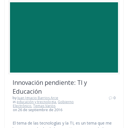
Innovación pendiente: TI y
Educación
by
Juan Ignacio Barrios Arce
0
in
educación y trecnologia
,
Gobierno
Electrónico
,
Temas Varios
on 26 de septiembre de 2016
El tema de las tecnologías y la TI, es un tema que me