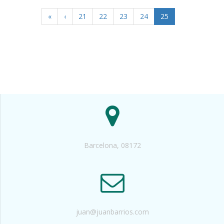
«
‹
21
22
23
24
25
Barcelona, 08172
juan@juanbarrios.com